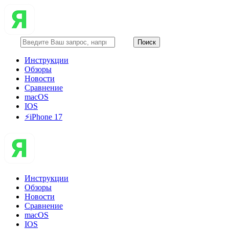
Инструкции
Обзоры
Новости
Сравнение
macOS
IOS
⚡️iPhone 17
Инструкции
Обзоры
Новости
Сравнение
macOS
IOS