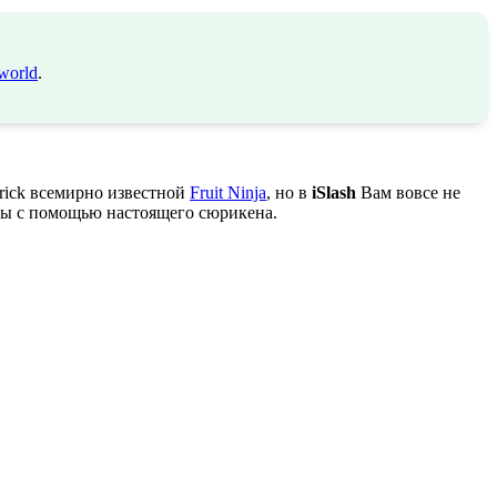
world
.
rick всемирно известной
Fruit Ninja
, но в
iSlash
Вам вовсе не
уры с помощью настоящего сюрикена.