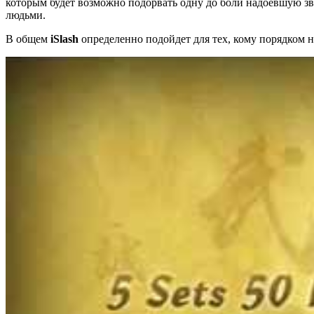
которым будет возможно подорвать одну до боли надоевшую зве
людьми.
В общем
iSlash
определенно подойдет для тех, кому порядком н