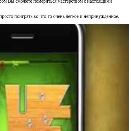
тором Вы сможете помериться мастерством с настоящими
росто поиграть во что-то очень легкое и непринужденное.