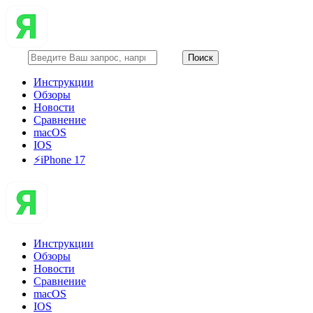
Инструкции
Обзоры
Новости
Сравнение
macOS
IOS
⚡️iPhone 17
Инструкции
Обзоры
Новости
Сравнение
macOS
IOS