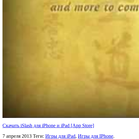
Скачать iSlash для iPhone и iPad [App Store]
7 апреля 2013
Теги:
Игры для iPad
,
Игры для IPhone
.