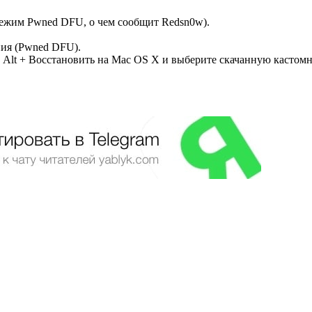
режим Pwned DFU, о чем сообщит Redsn0w).
ния (Pwned DFU).
и Alt + Восстановить на Mac OS X и выберите скачанную кастом