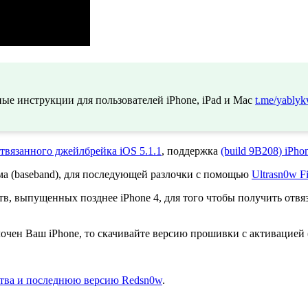
ые инструкции для пользователей iPhone, iPad и Mac
t.me/yablyk
твязанного джейлбрейка iOS 5.1.1
, поддержка
(build 9B208) iPh
а (baseband), для последующей разлочки с помощью
Ultrasn0w F
в, выпущенных позднее iPhone 4, для того чтобы получить отвяза
лочен Ваш iPhone, то скачивайте версию прошивки с активацией 
ства и последнюю версию Redsn0w
.