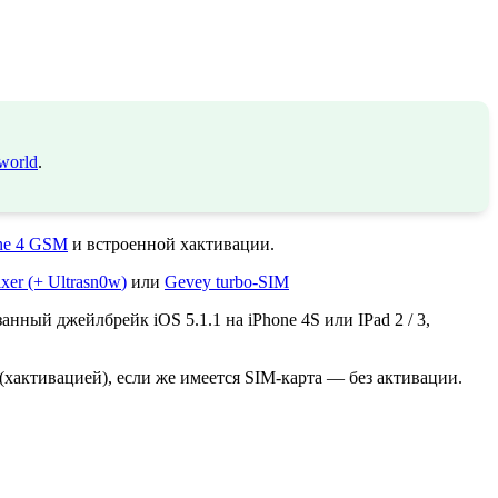
world
.
one 4 GSM
и встроенной хактивации.
ixer
(+ Ultrasn0w
)
или
Gevey turbo-SIM
нный джейлбрейк iOS 5.1.1 на iPhone 4S или IPad 2 / 3,
(хактивацией), если же имеется SIM-карта — без активации.