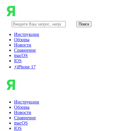
Инструкции
Обзоры
Новости
Сравнение
macOS
IOS
⚡️iPhone 17
Инструкции
Обзоры
Новости
Сравнение
macOS
IOS