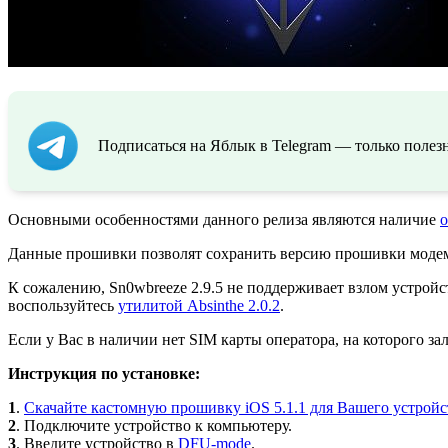
Подписаться на Яблык в Telegram — только полезн
Основными особенностями данного релиза являются наличие
о
Данные прошивки позволят сохранить версию прошивки модем
К сожалению, Sn0wbreeze 2.9.5 не поддерживает взлом устройст
воспользуйтесь
утилитой Absinthe 2.0.2
.
Если у Вас в наличии нет SIM карты оператора, на которого за
Инструкция по установке:
1
.
Скачайте кастомную прошивку iOS 5.1.1 для Вашего устрой
2
. Подключите устройство к компьютеру.
3
. Введите устройство в
DFU-mode
.