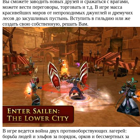
Вы сможете заводить новых друзей и сражаться с врагами,
можете вести переговоры, торговать и т.д. В игре масса
красивейших миров от непроходимых джунглей и дремучих
лесов до засушливых пустынь. Вступить в гильдию или же
создать свою собственную, решать Вам.
В игре ведется война двух противоборствующих лагерей:
борьба людей и эльфов за порядок, орков и бессмертных за