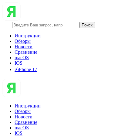
Инструкции
Обзоры
Новости
Сравнение
macOS
IOS
⚡️iPhone 17
Инструкции
Обзоры
Новости
Сравнение
macOS
IOS