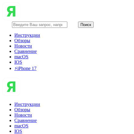
Инструкции
Обзоры
Новости
Сравнение
macOS
IOS
⚡️iPhone 17
Инструкции
Обзоры
Новости
Сравнение
macOS
IOS