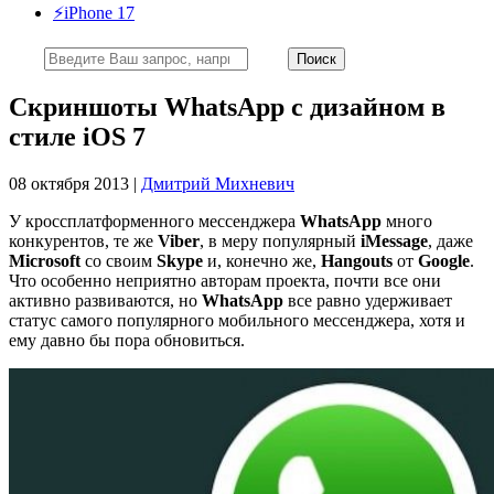
⚡️iPhone 17
Скриншоты WhatsApp с дизайном в
стиле iOS 7
08 октября 2013 |
Дмитрий Михневич
У кроссплатформенного мессенджера
WhatsApp
много
конкурентов, те же
Viber
, в меру популярный
iMessage
, даже
Microsoft
со своим
Skype
и, конечно же,
Hangouts
от
Google
.
Что особенно неприятно авторам проекта, почти все они
активно развиваются, но
WhatsApp
все равно удерживает
статус самого популярного мобильного мессенджера, хотя и
ему давно бы пора обновиться.