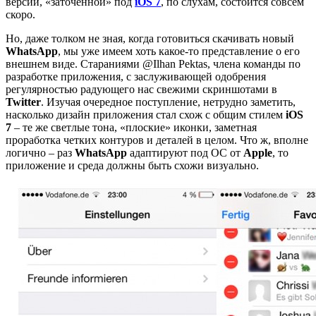
версии, «заточенной» под
iOS 7
, по слухам, состоится совсем
скоро.
Но, даже толком не зная, когда готовиться скачивать новый
WhatsApp
, мы уже имеем хоть какое-то представление о его
внешнем виде. Стараниями @Ilhan Pektas, члена команды по
разработке приложения, с заслуживающей одобрения
регулярностью радующего нас свежими скриншотами в
Twitter
. Изучая очередное поступление, нетрудно заметить,
насколько дизайн приложения стал схож с общим стилем
iOS
7
– те же светлые тона, «плоские» иконки, заметная
проработка четких контуров и деталей в целом. Что ж, вполне
логично – раз
WhatsApp
адаптируют под ОС от
Apple
, то
приложение и среда должны быть схожи визуально.