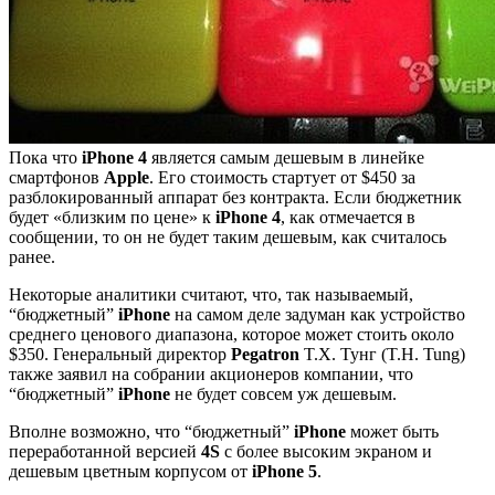
Пока что
iPhone 4
является самым дешевым в линейке
смартфонов
Apple
. Его стоимость стартует от $450 за
разблокированный аппарат без контракта. Если бюджетник
будет «близким по цене» к
iPhone 4
, как отмечается в
сообщении, то он не будет таким дешевым, как считалось
ранее.
Некоторые аналитики считают, что, так называемый,
“бюджетный”
iPhone
на самом деле задуман как устройство
среднего ценового диапазона, которое может стоить около
$350. Генеральный директор
Pegatron
T.Х. Тунг (T.H. Tung)
также заявил на собрании акционеров компании, что
“бюджетный”
iPhone
не будет совсем уж дешевым.
Вполне возможно, что “бюджетный”
iPhone
может быть
переработанной версией
4S
с более высоким экраном и
дешевым цветным корпусом от
iPhone 5
.