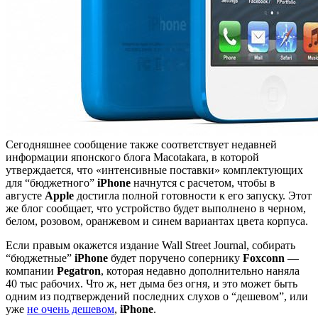
Сегодняшнее сообщение также соответствует недавней
информации японского блога Macotakara, в которой
утверждается, что «интенсивные поставки» комплектующих
для “бюджетного”
iPhone
начнутся с расчетом, чтобы в
августе
Apple
достигла полной готовности к его запуску. Этот
же блог сообщает, что устройство будет выполнено в черном,
белом, розовом, оранжевом и синем вариантах цвета корпуса.
Если правым окажется издание Wall Street Journal, собирать
“бюджетные”
iPhone
будет поручено сопернику
Foxconn
—
компании
Pegatron
, которая недавно дополнительно наняла
40 тыс рабочих. Что ж, нет дыма без огня, и это может быть
одним из подтверждений последних слухов о “дешевом”, или
уже
не очень дешевом
,
iPhone
.