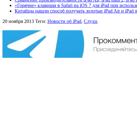
«Горячие» клавиши в Safari на iOS 7 для iPad при испол
Китайцы нашли способ получать золотые iPad Air и iPad m
20 ноября 2013
Теги:
Новости об iPad
,
Слухи
.