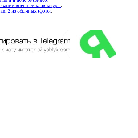
ьзовании внешней клавиатуры
.
ini 2 из обычных (фото)
.