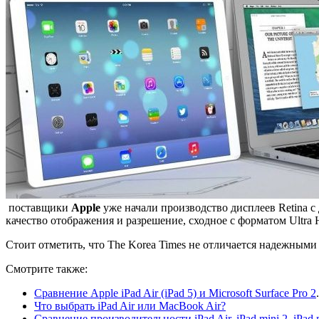
поставщики
Apple
уже начали производство дисплеев Retina с
качество отображения и разрешение, сходное с форматом Ultra 
Стоит отметить, что The Korea Times не отличается надежными
Смотрите также:
Сравнение Apple iPad Air (iPad 5) и Microsoft Surface Pro 2
.
Что выбрать iPad Air или MacBook Air?
Сравнение производительности iPad Air, iPad mini 2, iPad m