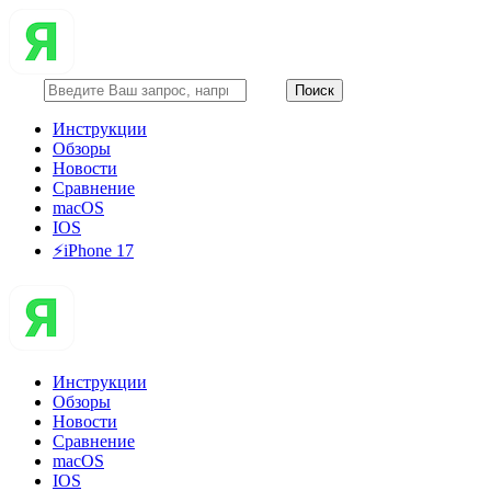
Инструкции
Обзоры
Новости
Сравнение
macOS
IOS
⚡️iPhone 17
Инструкции
Обзоры
Новости
Сравнение
macOS
IOS