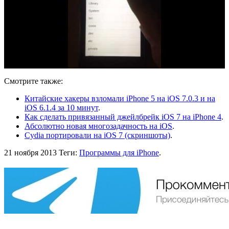
Смотрите также:
Китайские хакеры взломали iPhone 5 на iOS 7.0.3 и на
iOS 6.1.4 за 10 минут
.
Как сделать привязанный джейлбрейк iOS 7 на iPhone 4
.
Абсолютно новая многозадачность на iOS
.
Cydia портировали на iOS 7 (скриншоты)
.
21 ноября 2013
Теги:
Программы для iPhone
.