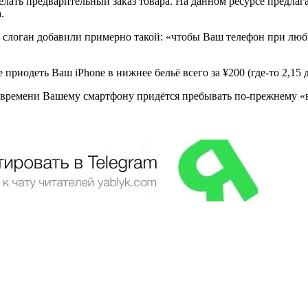
елать предварительный заказ товара. На данном ресурсе предлаг
.
и слоган добавили примерно такой: «чтобы Ваш телефон при любы
риодеть Ваш iPhone в нижнее бельё всего за ¥200 (где-то 2,15 д
го времени Вашему смартфону придётся пребывать по-прежнему «в