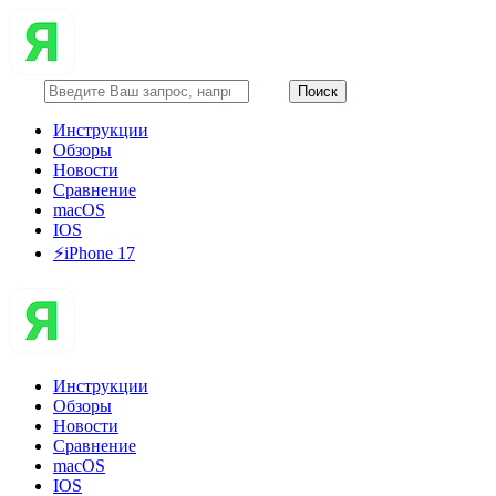
Инструкции
Обзоры
Новости
Сравнение
macOS
IOS
⚡️iPhone 17
Инструкции
Обзоры
Новости
Сравнение
macOS
IOS