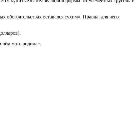
ается купить SmartPants любой формы: от «семейных трусов» и
х обстоятельствах оставался сухим». Правда, для чего
олларов).
 чём мать родила».