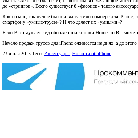
Ими также был создан сайт, на котором все желающие могут сд
до «стрингов». Всего существует 8 «фасонов» такого аксессуара
Как по мне, так лучше бы они выпустили памперс для iPhone, 
смартфону «умные-трусы»? И что делает их «умными»?
Если Вас смущает вид обнажённой кнопки Home, то Вы можете п
Начало продаж трусов для iPhone ожидается на днях, а до это
23 июля 2013
Теги:
Аксессуары
,
Новости об iPhone
.