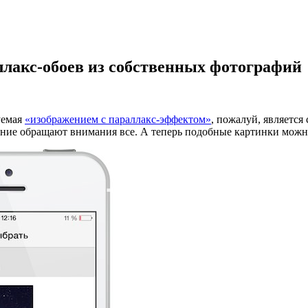
ллакс-обоев из собственных фотографий
уемая
«изображением с параллакс-эффектом»
, пожалуй, являетс
ение обращают внимания все. А теперь подобные картинки можн