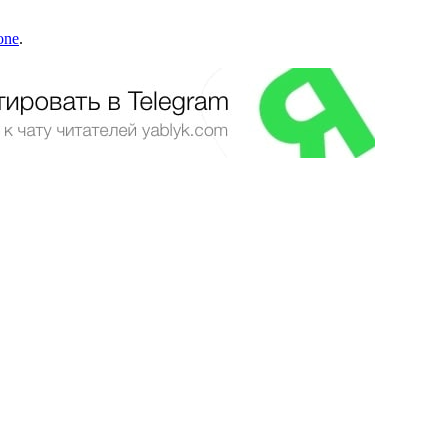
one
.