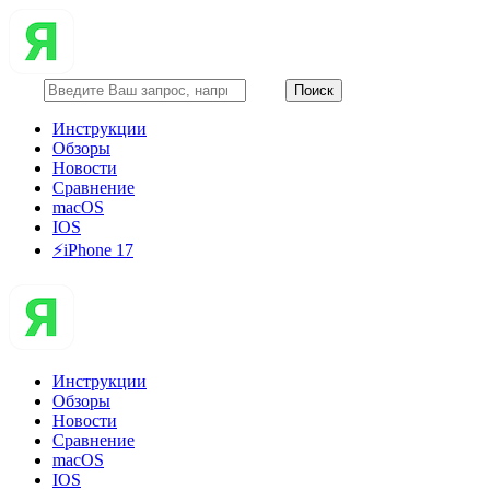
Инструкции
Обзоры
Новости
Сравнение
macOS
IOS
⚡️iPhone 17
Инструкции
Обзоры
Новости
Сравнение
macOS
IOS