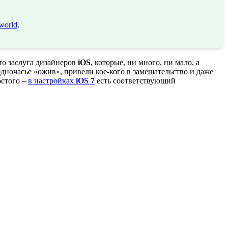
world
.
то заслуга дизайнеров
iOS
, которые, ни много, ни мало, а
дночасье «ожив», привели кое-кого в замешательство и даже
остого –
в настройках
iOS 7
есть соответствующий