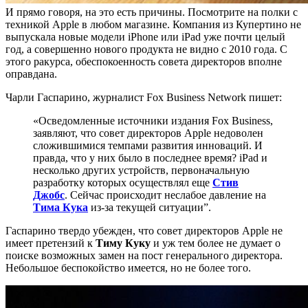
И прямо говоря, на это есть причины. Посмотрите на полки с
техникой Apple в любом магазине. Компания из Купертино не
выпускала новые модели iPhone или iPad уже почти целый
год, а совершенно нового продукта не видно с 2010 года. С
этого ракурса, обеспокоенность совета директоров вполне
оправдана.
Чарли Гаспарино, журналист Fox Business Network пишет:
«Осведомленные источники издания Fox Business,
заявляют, что совет директоров Apple недоволен
сложившимися темпами развития инноваций. И
правда, что у них было в последнее время? iPad и
несколько других устройств, первоначальную
разработку которых осуществлял еще
Стив
Джобс
. Сейчас происходит неслабое давление на
Тима Кука
из-за текущей ситуации”.
Гаспарино твердо убежден, что совет директоров Apple не
имеет претензий к
Тиму Куку
и уж тем более не думает о
поиске возможных замен на пост генерального директора.
Небольшое беспокойство имеется, но не более того.