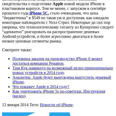
свидетельства о подготовке
Apple
новой модели iPhone в
пластиковом корпусе. Тем не менее, с запуском в сентябре
прошлого года
iPhone 5С
,
стало очевидным, что цена
“бюджетника” в $549 не такая уж и доступная, как ожидали
некоторые наблюдатели с Уолл Стрит. Некоторые до сих пор
уверены, что технологическому гиганту из Купертино следует
“адекватно” реагировать на распространение дешевых
Android-устройств, и более агрессивно двигаться в более
низкие ценовые сегменты рынка.
Смотрите также:
Половина заказов на производство iPhone 6 может
достаться компании Pegatron
.
Тим Кук намекнул на возможный релиз принципиально
новых устройств в 2014 году
.
Аналитик: Apple будет вынуждена выпустить дешевый
iPhone
.
Что покажет Apple в 2014 году?
Как уничтожить iPhone 5s по-советски. Инструкция
(видео)
.
12 января 2014
Теги:
Новости об iPhone
.