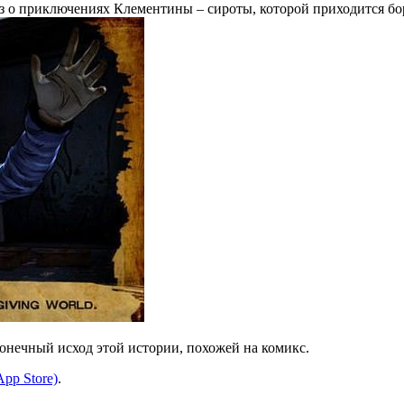
каз о приключениях Клементины – сироты, которой приходится бо
онечный исход этой истории, похожей на комикс.
App Store)
.