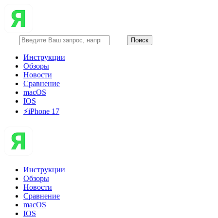
Инструкции
Обзоры
Новости
Сравнение
macOS
IOS
⚡️iPhone 17
Инструкции
Обзоры
Новости
Сравнение
macOS
IOS