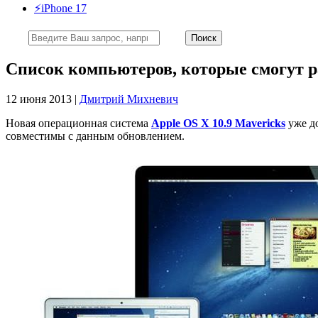
⚡️iPhone 17
Список компьютеров, которые смогут ра
12 июня 2013 |
Дмитрий Михневич
Новая операционная система
Apple OS X 10.9 Mavericks
уже до
совместимы с данным обновлением.