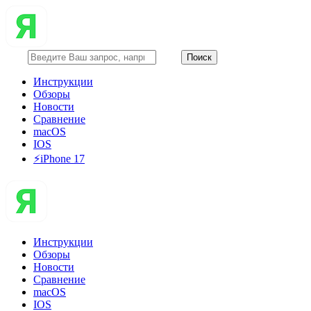
Инструкции
Обзоры
Новости
Сравнение
macOS
IOS
⚡️iPhone 17
Инструкции
Обзоры
Новости
Сравнение
macOS
IOS