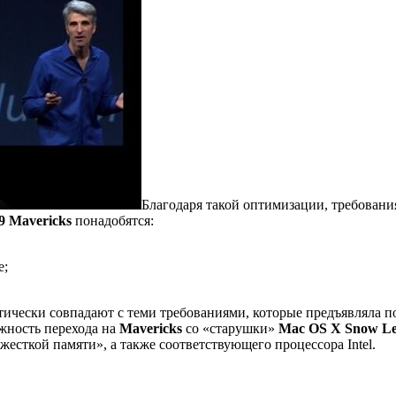
Благодаря такой оптимизации, требован
9 Mavericks
понадобятся:
е;
тически совпадают с теми требованиями, которые предъявляла 
жность перехода на
Mavericks
со «старушки»
Mac OS X Snow L
есткой памяти», а также соответствующего процессора Intel.