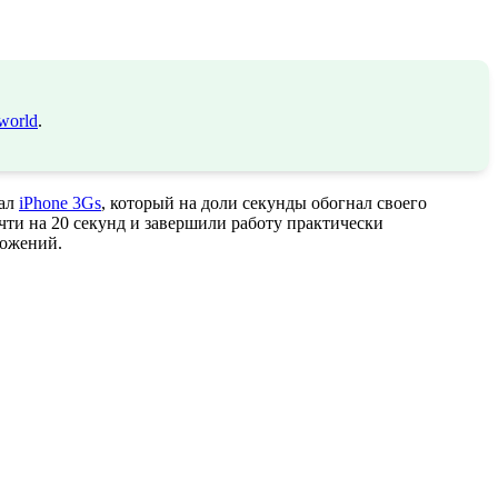
world
.
тал
iPhone 3Gs
, который на доли секунды обогнал своего
чти на 20 секунд и завершили работу практически
ложений.