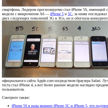
смартфона. Лидером прогнозируемо стал iPhone 5S, имеющий 
модели с микрочипом А6 —
iPhone 5
и
5C
, за ними последовал
двух следующих поколений 3G и 3Gs, но и обогнала конкурента
официального сайта Apple.com посредством браузера Safari. Л
теста стал iPhone 4, а вот более ранние модели наглядно про
пользователя.
Смотрите также:
iPhone 5S в разы мощнее iPhone 5C и iPhone 5, что подтве