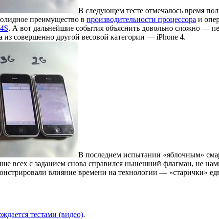
В следующем тесте отмечалось время по
солидное преимущество в
производительности процессора
и опе
4S
. А вот дальнейшие события объяснить довольно сложно — пер
 из совершенно другой весовой категории — iPhone 4.
В последнем испытании «яблочным» смар
учше всех с заданием снова справился нынешний флагман, не нам
демонстрировали влияние времени на технологии — «старички» е
рждается тестами (видео)
.