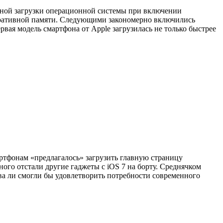
лной загрузки операционной системы при включении
ративной памяти. Следующими закономерно включились
вая модель смартфона от Apple загрузилась не только быстрее
тфонам «предлагалось» загрузить главную страницу
ного отстали другие гаджеты с iOS 7 на борту. Среднячком
два ли смогли бы удовлетворить потребности современного