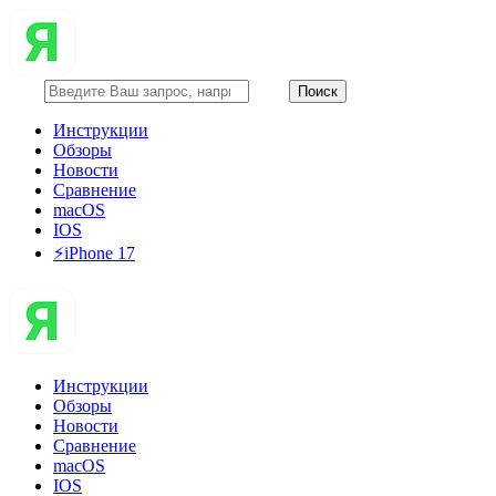
Инструкции
Обзоры
Новости
Сравнение
macOS
IOS
⚡️iPhone 17
Инструкции
Обзоры
Новости
Сравнение
macOS
IOS