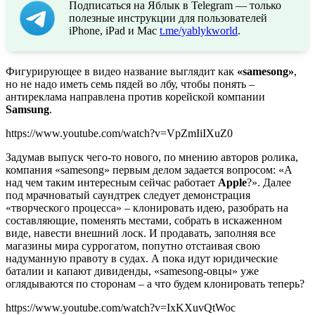
Подписаться на Яблык в Telegram — только
полезные инструкции для пользователей
iPhone, iPad и Mac
t.me/yablykworld
.
Фигурирующее в видео название выглядит как
«samesong»
,
но не надо иметь семь пядей во лбу, чтобы понять –
антиреклама направлена против корейской компании
Samsung
.
https://www.youtube.com/watch?v=VpZmIiIXuZ0
Задумав выпуск чего-то нового, по мнению авторов ролика,
компания «samesong» первым делом задается вопросом: «А
над чем таким интересным сейчас работает
Apple
?». Далее
под мрачноватый саундтрек следует демонстрация
«творческого процесса» – клонировать идею, разобрать на
составляющие, поменять местами, собрать в искаженном
виде, навести внешний лоск. И продавать, заполняя все
магазины мира суррогатом, попутно отстаивая свою
надуманную правоту в судах. А пока идут юридические
баталии и капают дивиденды, «samesong-овцы» уже
оглядываются по сторонам – а что будем клонировать теперь?
https://www.youtube.com/watch?v=IxKXuvQtWoc