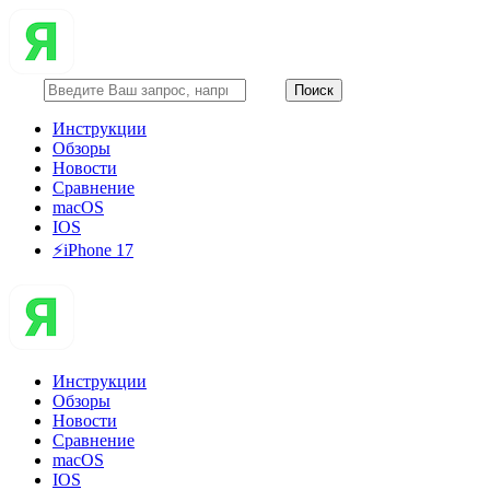
Инструкции
Обзоры
Новости
Сравнение
macOS
IOS
⚡️iPhone 17
Инструкции
Обзоры
Новости
Сравнение
macOS
IOS