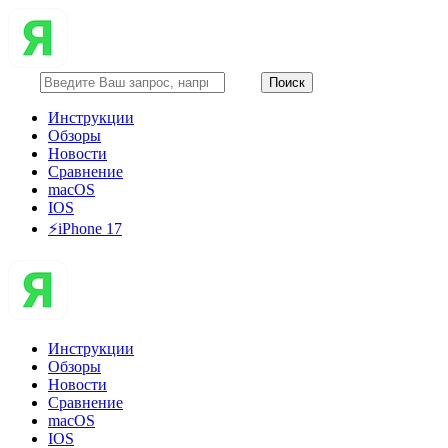
Инструкции
Обзоры
Новости
Сравнение
macOS
IOS
⚡️iPhone 17
Инструкции
Обзоры
Новости
Сравнение
macOS
IOS