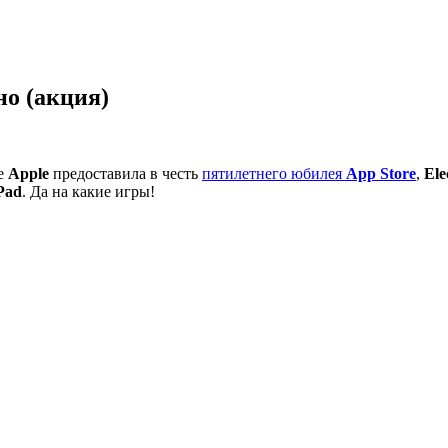
но (акция)
ые
Apple
предоставила в честь
пятилетнего юбилея
App Store
,
Ele
Pad
. Да на какие игры!