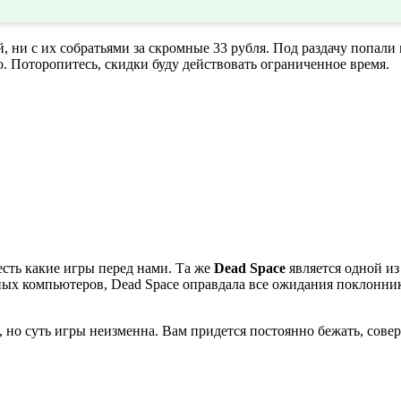
й, ни с их собратьями за скромные 33 рубля. Под раздачу попали 
о. Поторопитесь, скидки буду действовать ограниченное время.
есть какие игры перед нами. Та же
Dead Space
является одной из
ных компьютеров, Dead Space оправдала все ожидания поклонни
 но суть игры неизменна. Вам придется постоянно бежать, сове
.