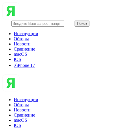
Инструкции
Обзоры
Новости
Сравнение
macOS
IOS
⚡️iPhone 17
Инструкции
Обзоры
Новости
Сравнение
macOS
IOS