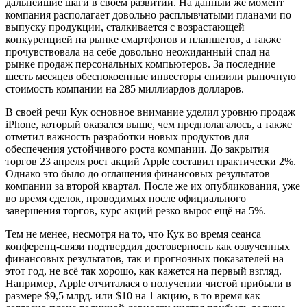
дальнейшие шаги в своём развитии. На данный же момент
компания располагает довольно расплывчатыми планами по
выпуску продукции, сталкивается с возрастающей
конкуренцией на рынке смартфонов и планшетов, а также
прочувствовала на себе довольно неожиданный спад на
рынке продаж персональных компьютеров. За последние
шесть месяцев обеспокоенные инвесторы снизили рыночную
стоимость компании на 285 миллиардов долларов.
В своей речи Кук основное внимание уделил уровню продаж
iPhone, который оказался выше, чем предполагалось, а также
отметил важность разработки новых продуктов для
обеспечения устойчивого роста компании. До закрытия
торгов 23 апреля рост акций Apple составил практически 2%.
Однако это было до оглашения финансовых результатов
компании за второй квартал. После же их опубликования, уже
во время сделок, проводимых после официального
завершения торгов, курс акций резко вырос ещё на 5%.
Тем не менее, несмотря на то, что Кук во время сеанса
конференц-связи подтвердил достоверность как озвученных
финансовых результатов, так и прогнозных показателей на
этот год, не всё так хорошо, как кажется на первый взгляд.
Например, Apple отчиталася о получении чистой прибыли в
размере $9,5 млрд. или $10 на 1 акцию, в то время как