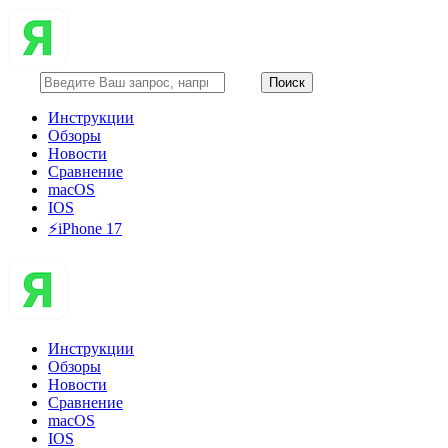
Инструкции
Обзоры
Новости
Сравнение
macOS
IOS
⚡️iPhone 17
Инструкции
Обзоры
Новости
Сравнение
macOS
IOS