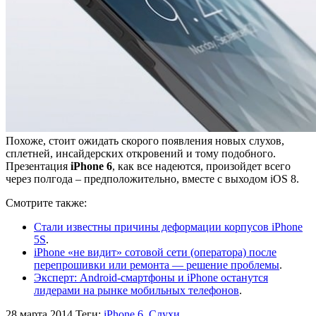
Похоже, стоит ожидать скорого появления новых слухов,
сплетней, инсайдерских откровений и тому подобного.
Презентация
iPhone 6
, как все надеются, произойдет всего
через полгода – предположительно, вместе с выходом iOS 8.
Смотрите также:
Стали известны причины деформации корпусов iPhone
5S
.
iPhone «не видит» сотовой сети (оператора) после
перепрошивки или ремонта — решение проблемы
.
Эксперт: Android-смартфоны и iPhone останутся
лидерами на рынке мобильных телефонов
.
28 марта 2014
Теги:
iPhone 6
,
Слухи
.