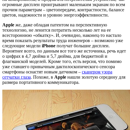
огромные дисплеи проигрывают маленьким экранам по всем
прочим параметрам – цветопередаче, контрастности, балансе
цветов, надежности и уровню энергоэффективности.
Apple
же, даже обладая патентом на перспективную
технологию, не ленится потратить несколько лет на ее
всестороннюю «обкатку». И, очевидно, наконец-то настало
время показать результаты труда инженеров – возможно уже
следующие модели
iPhone
получат большие дисплеи.
Вероятнее всего, по данным все того же источника, речь идет
о цифрах в 4,7 дюйма и 5,7 дюйма, для бюджетной и
флагманской моделей. Кроме того, есть версия, что помимо
уже ставшего привычным дактилоскопического сенсора
смартфоны оснастят новым датчиком –
сканером узора
сетчатки глаза
. Похоже, в
Apple
нашли золотую середину для
размера портативного коммуникатора.