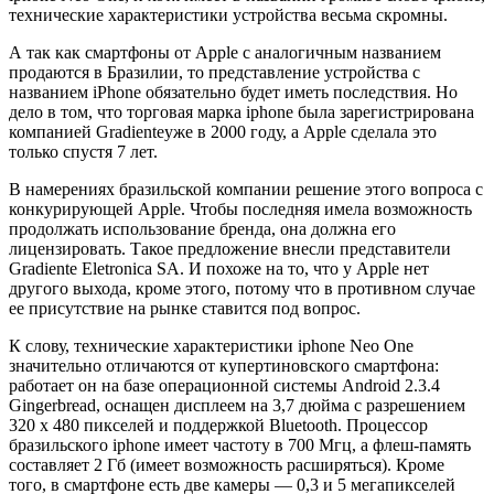
технические характеристики устройства весьма скромны.
А так как смартфоны от Apple с аналогичным названием
продаются в Бразилии, то представление устройства с
названием iPhone обязательно будет иметь последствия. Но
дело в том, что торговая марка iphone была зарегистрирована
компанией Gradienteуже в 2000 году, а Apple сделала это
только спустя 7 лет.
В намерениях бразильской компании решение этого вопроса с
конкурирующей Apple. Чтобы последняя имела возможность
продолжать использование бренда, она должна его
лицензировать. Такое предложение внесли представители
Gradiente Eletronica SA. И похоже на то, что у Apple нет
другого выхода, кроме этого, потому что в противном случае
ее присутствие на рынке ставится под вопрос.
К слову, технические характеристики iphone Neo One
значительно отличаются от купертиновского смартфона:
работает он на базе операционной системы Android 2.3.4
Gingerbread, оснащен дисплеем на 3,7 дюйма с разрешением
320 х 480 пикселей и поддержкой Bluetooth. Процессор
бразильского iphone имеет частоту в 700 Мгц, а флеш-память
составляет 2 Гб (имеет возможность расширяться). Кроме
того, в смартфоне есть две камеры — 0,3 и 5 мегапикселей