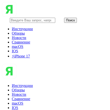
Инструкции
Обзоры
Новости
Сравнение
macOS
IOS
⚡️iPhone 17
Инструкции
Обзоры
Новости
Сравнение
macOS
IOS