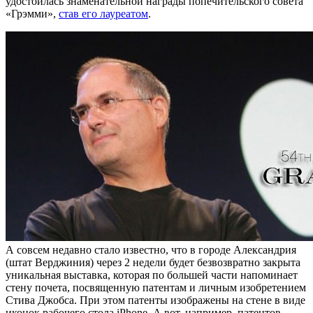
удостоилась знаменательной награды попечительского совета
«Грэмми»,
став его лауреатом
.
А совсем недавно стало известно, что в городе Александрия
(штат Верджиния) через 2 недели будет безвозвратно закрыта
уникальная выставка, которая по большей части напоминает
стену почета, посвященную патентам и личным изобретением
Стива Джобса. При этом патенты изображены на стене в виде
иконок рабочего стола iPhone. А вот, например, патентов