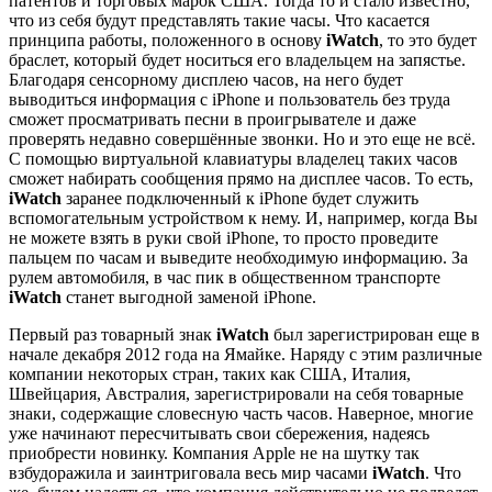
патентов и торговых марок США. Тогда то и стало известно,
что из себя будут представлять такие часы. Что касается
принципа работы, положенного в основу
iWatch
, то это будет
браслет, который будет носиться его владельцем на запястье.
Благодаря сенсорному дисплею часов, на него будет
выводиться информация с iPhone и пользователь без труда
сможет просматривать песни в проигрывателе и даже
проверять недавно совершённые звонки. Но и это еще не всё.
С помощью виртуальной клавиатуры владелец таких часов
сможет набирать сообщения прямо на дисплее часов. То есть,
iWatch
заранее подключенный к iPhone будет служить
вспомогательным устройством к нему. И, например, когда Вы
не можете взять в руки свой iPhone, то просто проведите
пальцем по часам и выведите необходимую информацию. За
рулем автомобиля, в час пик в общественном транспорте
iWatch
станет выгодной заменой iPhone.
Первый раз товарный знак
iWatch
был зарегистрирован еще в
начале декабря 2012 года на Ямайке. Наряду с этим различные
компании некоторых стран, таких как США, Италия,
Швейцария, Австралия, зарегистрировали на себя товарные
знаки, содержащие словесную часть часов. Наверное, многие
уже начинают пересчитывать свои сбережения, надеясь
приобрести новинку. Компания Apple не на шутку так
взбудоражила и заинтриговала весь мир часами
iWatch
. Что