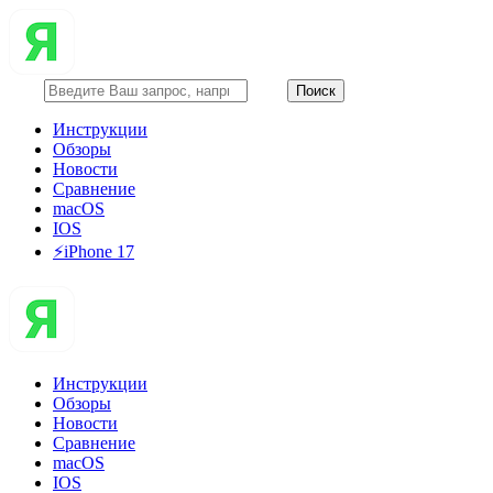
Инструкции
Обзоры
Новости
Сравнение
macOS
IOS
⚡️iPhone 17
Инструкции
Обзоры
Новости
Сравнение
macOS
IOS