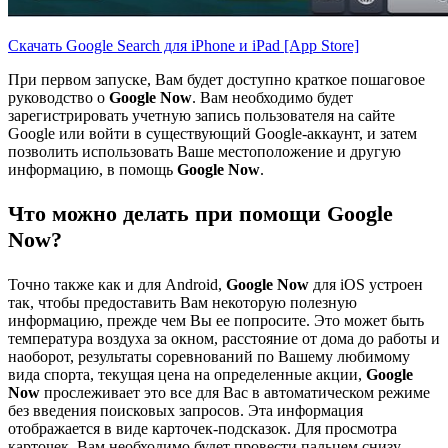
Скачать Google Search для iPhone и iPad [App Store]
При первом запуске, Вам будет доступно краткое пошаговое
руководство о
Google Now
. Вам необходимо будет
зарегистрировать учетную запись пользователя на сайте
Google или войти в существующий Google-аккаунт, и затем
позволить использовать Ваше местоположение и другую
информацию, в помощь
Google Now
.
Что можно делать при помощи Google
Now?
Точно также как и для Android,
Google Now
для iOS устроен
так, чтобы предоставить Вам некоторую полезную
информацию, прежде чем Вы ее попросите. Это может быть
температура воздуха за окном, расстояние от дома до работы и
наоборот, результаты соревнований по Вашему любимому
вида спорта, текущая цена на определенные акции,
Google
Now
прослеживает это все для Вас в автоматическом режиме
без введения поисковых запросов. Эта информация
отображается в виде карточек-подсказок. Для просмотра
карточек, Вам необходимо будет провести пальцем снизу