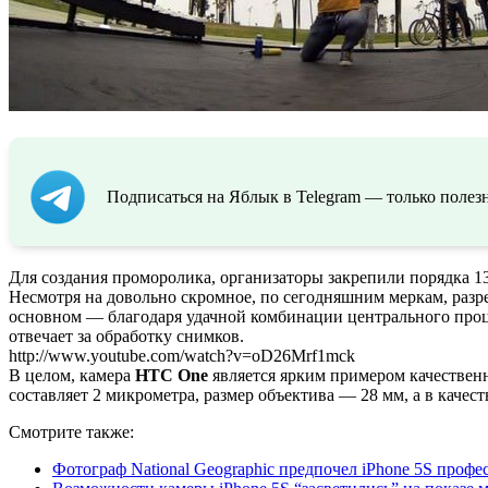
Подписаться на Яблык в Telegram — только полезн
Для создания проморолика, организаторы закрепили порядка 1
Несмотря на довольно скромное, по сегодняшним меркам, разре
основном — благодаря удачной комбинации центрального проце
отвечает за обработку снимков.
http://www.youtube.com/watch?v=oD26Mrf1mck
В целом, камера
HTC One
является ярким примером качествен
составляет 2 микрометра, размер объектива — 28 мм, а в качест
Смотрите также:
Фотограф National Geographic предпочел iPhone 5S проф