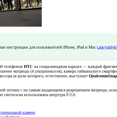
ые инструкции для пользователей iPhone, iPad и Mac
t.me/yablyk
30 телефонов
HTC
на спиралевидном каркасе — каждый фрагмент
шение матрицы (4 ультрапикселя), камера тайваньского смартфо
ссора (в роли которого, естественно, выступает
Qualcomm
Snap
ной оптики с не самым выдающимся разрешением матрицы, осна
ве светосилы использована апертура F/2.0.
ессиональной камере
.