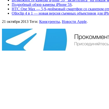
Возможности камеры iPhone 5S “засветились” на показе м
Подробный обзор камеры iPhone 5S
.
HTC One Max — 5,9-дюймовый смартфон со сканером отп
Olloclip 4 в 1 — новая версия съемных объективов для iPho
21 октября 2013
Теги:
Конкуренты
,
Новости Apple
.