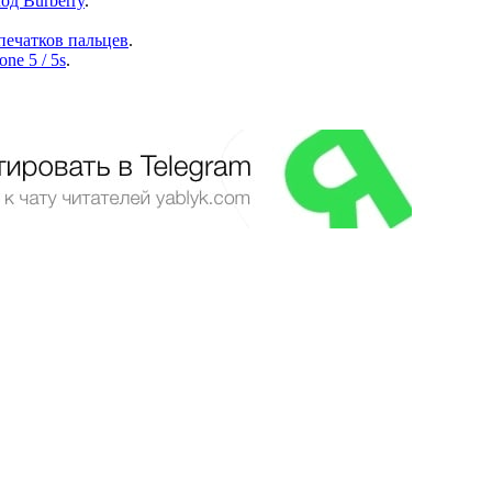
од Burberry
.
ечатков пальцев
.
ne 5 / 5s
.