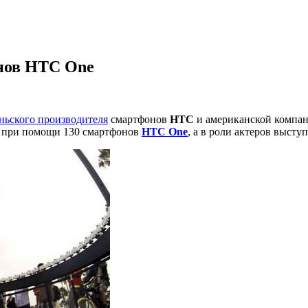
онов HTC One
ньского производителя
смартфонов
HTC
и американской компа
 при помощи 130 смартфонов
HTC One
, а в роли актеров высту