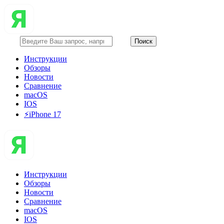
Инструкции
Обзоры
Новости
Сравнение
macOS
IOS
⚡️iPhone 17
Инструкции
Обзоры
Новости
Сравнение
macOS
IOS