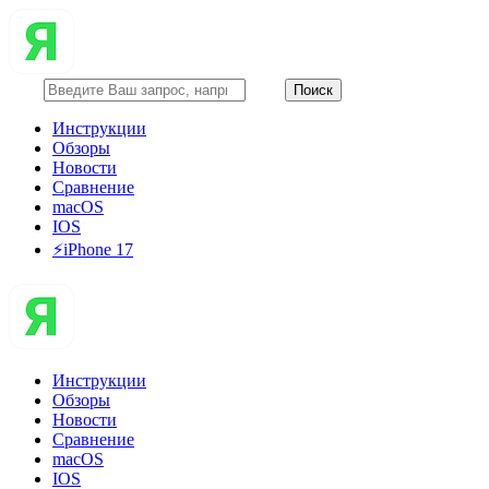
Инструкции
Обзоры
Новости
Сравнение
macOS
IOS
⚡️iPhone 17
Инструкции
Обзоры
Новости
Сравнение
macOS
IOS