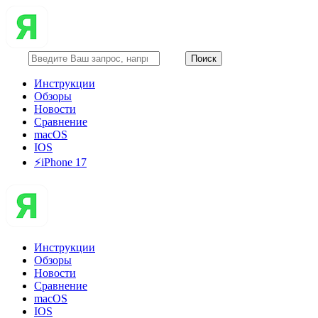
Инструкции
Обзоры
Новости
Сравнение
macOS
IOS
⚡️iPhone 17
Инструкции
Обзоры
Новости
Сравнение
macOS
IOS