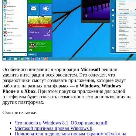
Особенного внимания в корпорации
Microsoft
решили
уделить интеграции всех экосистем. Это означает, что
разработчики смогут создавать приложения, которые будут
работать на разных платформах — в
Windows
,
Windows
Phone
и в
Xbox
. При этом покупка приложения для одной
платформы будет означать возможность его использования на
других платформах.
Смотрите также:
Что нового в Windows 8.1. Обзор изменений
.
Microsoft признала провал Windows 8
.
Пользователи недовольны новым экраном «Пуск» на