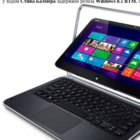
у ходом
Стива Балмера
задержкой релиза
Windows 8.1 RTM
,