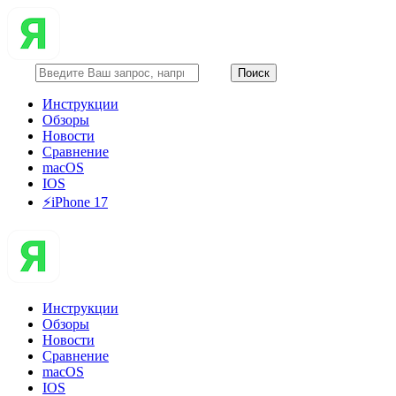
Инструкции
Обзоры
Новости
Сравнение
macOS
IOS
⚡️iPhone 17
Инструкции
Обзоры
Новости
Сравнение
macOS
IOS