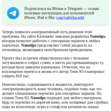
Подписаться на Яблык в Telegram — только
полезные инструкции для пользователей
iPhone, iPad и Mac
t.me/yablykworld
.
Теперь появился альтернативный путь решения этой
проблемы. На сайте Kickstarter заявлена разработка
Nanotips
,
которая позволит работать с сенсорным экраном в любых
перчатках.
Nanotips
представляет собой жидкость из
полиамида, являющаяся своеобразным проводником.
Проект был встречен общественностью с большим
энтузиазмом и собрал сумму, в шесть раз превышающую ту,
которая была заявлена изначально. Отметим, что на
воплощение проекта в жизнь его автор Тони Ю планировал
собрать $10 тыс.
Наночастицы, содержащиеся в жидкости, имитируют
электропроводность кожи человека, подобно тому, как это
делают специальные перчатки для сенсорных экранов. По
словам Тони Ю,
Nanotips
подходит для любого материала,
будь то перчатки из дорогой кожи, или холщовые для стройки,
езды на велосипеде, игры в гольф или катания на лыжах.