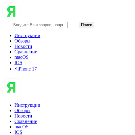
Инструкции
Обзоры
Новости
Сравнение
macOS
IOS
⚡️iPhone 17
Инструкции
Обзоры
Новости
Сравнение
macOS
IOS