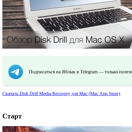
Подписаться на Яблык в Telegram — только полезн
Скачать Disk Drill Media Recovery для Mac (Mac App Store)
.
Старт