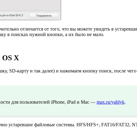
чительно отличается от того, что вы можете увидеть в устаревш
шку в поисках нужной кнопки, а их было не мало.
c OS X
ку, SD-карту и так далее) и нажимаем кнопку поиск, после чег
сти для пользователей iPhone, iPad и Mac —
max.ru/yablyk
.
аточно устаревшие файловые системы. HFS/HFS+, FAT16/FAT32, 