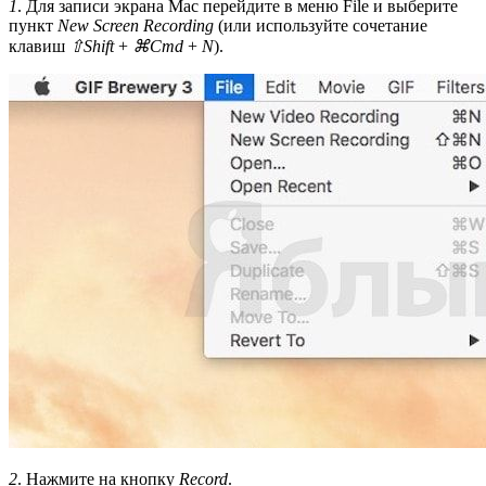
1
. Для записи экрана Mac перейдите в меню File и выберите
пункт
New Screen Recording
(или используйте сочетание
клавиш
⇧Shift
+
⌘Cmd
+
N
).
2
. Нажмите на кнопку
Record
.