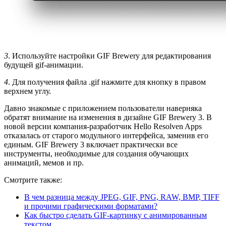
3
. Используйте настройки GIF Brewery для редактирования
будущей gif-анимации.
4
. Для получения файла .gif нажмите для кнопку в правом
верхнем углу.
Давно знакомые с приложением пользователи наверняка
обратят внимание на изменения в дизайне GIF Brewery 3. В
новой версии компания-разработчик Hello Resolven Apps
отказалась от старого модульного интерфейса, заменив его
единым. GIF Brewery 3 включает практически все
инструменты, необходимые для создания обучающих
анимаций, мемов и пр.
Смотрите также:
В чем разница между JPEG, GIF, PNG, RAW, BMP, TIFF
и прочими графическими форматами?
Как быстро сделать GIF-картинку с анимированным
текстом
.