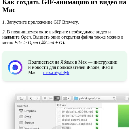
Как создать GIF-анимацию из видео на
Mac
1
. Запустите приложение GIF Brewery.
2
. В появившемся окне выберите необходимое видео и
нажмите
Open
. Вызвать окно открытия файла также можно в
меню
File
->
Open
(
⌘Cmd
+
O
).
Подписаться на Яблык в Max — инструкции
и новости для пользователей iPhone, iPad и
Mac —
max.ru/yablyk
.