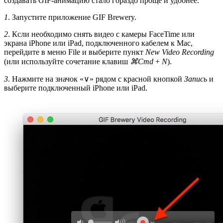
создавать GIF-анимацию стало гораздо проще и удобнее.
1
. Запустите приложение GIF Brewery.
2
. Ксли необходимо снять видео с камеры FaceTime или
экрана iPhone или iPad, подключенного кабелем к Mac,
перейдите в меню File и выберите пункт
New Video Recording
(или используйте сочетание клавиш
⌘Cmd
+
N
).
3
. Нажмите на значок «∨» рядом с красной кнопкой
Запись
и
выберите подключенный iPhone или iPad.