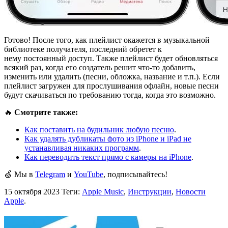
Готово! После того, как плейлист окажется в музыкальной
библиотеке получателя, последний обретет к
нему постоянный доступ. Также плейлист будет обновляться
всякий раз, когда его создатель решит что-то добавить,
изменить или удалить (песни, обложка, название и т.п.). Если
плейлист загружен для прослушивания офлайн, новые песни
будут скачиваться по требованию тогда, когда это возможно.
🔥
Смотрите также:
Как поставить на будильник любую песню
.
Как удалять дубликаты фото из iPhone и iPad не
устанавливая никаких программ
.
Как переводить текст прямо с камеры на iPhone
.
🍏 Мы в
Telegram
и
YouTube
, подписывайтесь!
15 октября 2023
Теги:
Apple Music
,
Инструкции
,
Новости
Apple
.