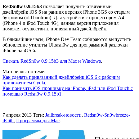
RedSn0w 0.9.15b3
позволяет получить отвязанный
джейлбрейк iOS 6 на ранних версиях iPhone 3GS со старым
бутромом (old bootrom). Для устройств с процессором A4
(iPhone 4 и iPod Touch 4G), данная версия приложения
поможет осуществить привязанный джейлбрейк.
В ближайшие часы, iPhone Dev Team собираются выпустить
обновление утилиты Ultrasn0w для программной разлочки
iPhone на iOS 6.
Скачать RedSn0w 0.9.15b3 для Mac и Windows
.
Материалы по теме:
Как сделать привязанный джейлбрейк iOS 6 с рабочим
приложением Cydia
.
Как понизить iOS-прошивку на iPhone, iPad или iPod Touch с
помощью Redsn0w 0.9.15b1
.
7 апреля 2013
Теги:
Jailbreak-новости
,
Redsn0w-Sn0wbreeze-
iFaith
,
Программы для Mac
.