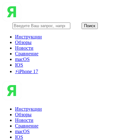
Инструкции
Обзоры
Новости
Сравнение
macOS
IOS
⚡️iPhone 17
Инструкции
Обзоры
Новости
Сравнение
macOS
IOS