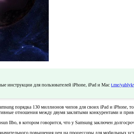
ые инструкции для пользователей iPhone, iPad и Mac
t.me/yablyk
amsung порядка 130 миллионов чипов для своих iPad и iPhone, то
тивные отношения между двумя заклятыми конкурентами и прив
sun Ilbo, в котором говорится, что у Samsung заключен долгосро
значительного повышения цен на процессоры для мобильных устро