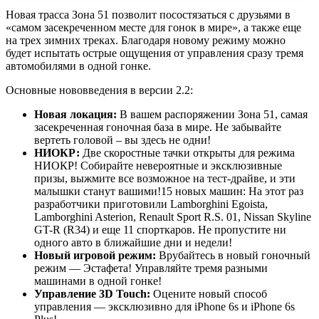
Новая трасса Зона 51 позволит посостязаться с друзьями в
«самом засекреченном месте для гонок в мире», а также еще
на трех зимних треках. Благодаря новому режиму можно
будет испытать острые ощущения от управления сразу тремя
автомобилями в одной гонке.
Основные нововведения в версии 2.2:
Новая локация:
В вашем распоряжении Зона 51, самая
засекреченная гоночная база в мире. Не забывайте
вертеть головой – вы здесь не одни!
НИОКР:
Две скоростные тачки открыты для режима
НИОКР! Собирайте невероятные и эксклюзивные
призы, выжмите все возможное на тест-драйве, и эти
малышки станут вашими!15 новых машин: На этот раз
разработчики приготовили Lamborghini Egoista,
Lamborghini Asterion, Renault Sport R.S. 01, Nissan Skyline
GT-R (R34) и еще 11 спорткаров. Не пропустите ни
одного авто в ближайшие дни и недели!
Новый игровой режим:
Врубайтесь в новый гоночный
режим — Эстафета! Управляйте тремя разными
машинами в одной гонке!
Управление 3D Touch:
Оцените новый способ
управления — эксклюзивно для iPhone 6s и iPhone 6s