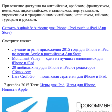
Приложение доступно на английском, арабском, французском,
немецком, индонезийском, итальянском, португальском,
упрощенном и традиционном китайском, испанском, тайском,
турецком и русском.
Скачать Asphalt 8: Airborne для iPhone, iPod touch и iPad (App
Store)
Смотрите также:
Лучшие игры и приложения 2015 года для iPhone и iPad
по версии Apple в российском App Store
.
Monument Valley — одна из лучших головоломок для
iPhone и iPad
.
20 любимых игр для iPhone и iPad от редакторов
Яблык.com
.
Lara Croft Go — пошаговая стратегия для iPhone и iPad
.
17 декабря 2015
Теги:
Игры для iPad
,
Игры для IPhone
,
Новости Apple
.