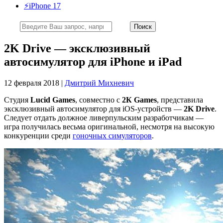
⚡️iPhone 17
2K Drive — эксклюзивный
автосимулятор для iPhone и iPad
12 февраля 2018 |
Дмитрий Михневич
Студия
Lucid
Games
, совместно с
2К Games
, представила
эксклюзивный автосимулятор для iOS-устройств —
2K Drive
.
Следует отдать должное ливерпульским разработчикам —
игра получилась весьма оригинальной, несмотря на высокую
конкуренции среди
гоночных симуляторов
.