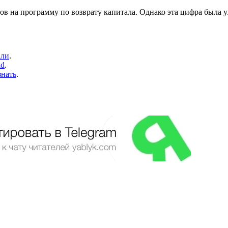
ов на программу по возврату капитала. Однако эта цифра была
али
.
ad
.
знать
.