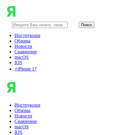
Инструкции
Обзоры
Новости
Сравнение
macOS
IOS
⚡️iPhone 17
Инструкции
Обзоры
Новости
Сравнение
macOS
IOS