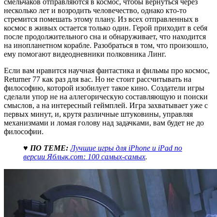
смельчаков отправляются в космос, чтобы вернуться через
несколько лет и возродить человечество, однако кто-то
стремится помешать этому плану. Из всех отправленных в
космос в живых остается только один. Герой приходит в себя
после продолжительного сна и обнаруживает, что находится
на инопланетном корабле. Разобраться в том, что произошло,
ему помогают видеодневники полковника Линг.
Если вам нравится научная фантастика и фильмы про космос,
Returner 77 как раз для вас. Но не стоит рассчитывать на
философию, которой изобилует такое кино. Создатели игры
сделали упор не на аллегорическую составляющую и поиски
смыслов, а на интересный геймплей. Игра захватывает уже с
первых минут, и, крутя различные штуковины, управляя
механизмами и ломая голову над задачками, вам будет не до
философии.
♥ ПО ТЕМЕ:
Лучшие игры для iPhone и iPad по
версии Яблык.com: 100 самых-самых
.