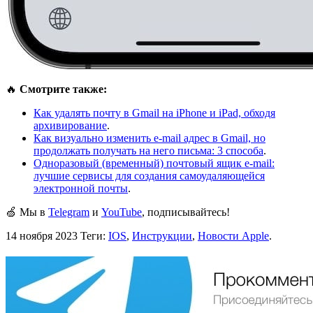
🔥
Смотрите также:
Как удалять почту в Gmail на iPhone и iPad, обходя
архивирование
.
Как визуально изменить e-mail адрес в Gmail, но
продолжать получать на него письма: 3 способа
.
Одноразовый (временный) почтовый ящик e-mail:
лучшие сервисы для создания самоудаляющейся
электронной почты
.
🍏 Мы в
Telegram
и
YouTube
, подписывайтесь!
14 ноября 2023
Теги:
IOS
,
Инструкции
,
Новости Apple
.