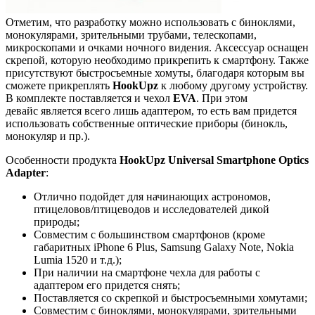
Отметим, что разработку можно использовать с биноклями,
монокулярами, зрительными трубами, телескопами,
микроскопами и очками ночного видения. Аксессуар оснащен
скрепой, которую необходимо прикрепить к смартфону. Также
присутствуют быстросъемные хомуты, благодаря которым вы
сможете прикреплять
HookUpz
к любому другому устройству.
В комплекте поставляется и чехол
EVA
. При этом
девайс является всего лишь адаптером, то есть вам придется
использовать собственные оптические приборы (бинокль,
монокуляр и пр.).
Особенности продукта
HookUpz Universal Smartphone Optics
Adapter
:
Отлично подойдет для начинающих астрономов,
птицеловов/птицеводов и исследователей дикой
природы;
Совместим с большинством смартфонов (кроме
габаритных iPhone 6 Plus, Samsung Galaxy Note, Nokia
Lumia 1520 и т.д.);
При наличии на смартфоне чехла для работы с
адаптером его придется снять;
Поставляется со скрепкой и быстросъемными хомутами;
Совместим с биноклями, монокулярами, зрительными