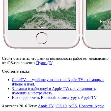
Стоит отметить, что данная возможность работает независимо
от iOS-приложения
Пульт ДУ
.
Смотрите также:
CiderTV — удобное управление Apple TV с помощью
iPhone и iPad
.
Заставки (слайд-шоу) в Apple TV: как установить,
изменять и настраивать
.
Как подключить Bluetooth-клавиатуру к Apple TV
.
4 октября 2016
Теги:
Apple TV
,
iOS 10
,
tvOS
,
Новости Apple
.