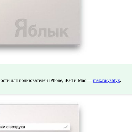
сти для пользователей iPhone, iPad и Mac —
max.ru/yablyk
.