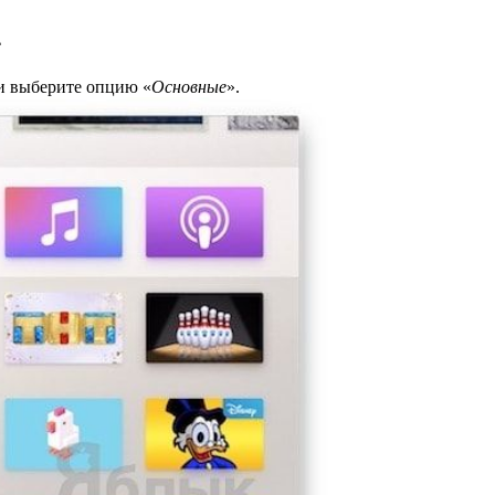
4
и выберите опцию «
Основные
».