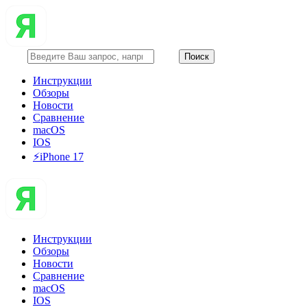
Инструкции
Обзоры
Новости
Сравнение
macOS
IOS
⚡️iPhone 17
Инструкции
Обзоры
Новости
Сравнение
macOS
IOS